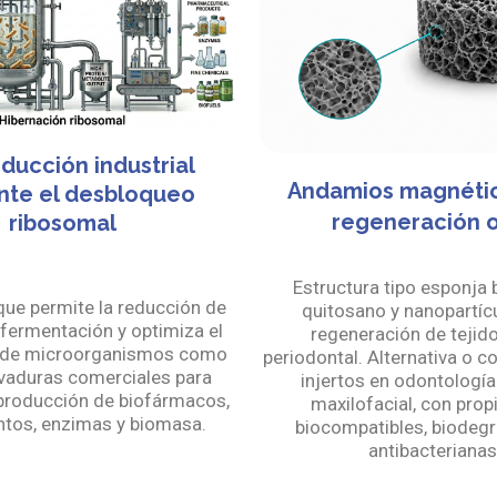
ducción industrial
Andamios magnétic
nte el desbloqueo
regeneración 
ribosomal
Estructura tipo esponja
que permite la reducción de
quitosano y nanopartíc
fermentación y optimiza el
regeneración de tejid
 de microorganismos como
periodontal. Alternativa o 
vaduras comerciales para
injertos en odontología 
 producción de biofármacos,
maxilofacial, con pro
tos, enzimas y biomasa.
biocompatibles, biodegr
antibacterianas