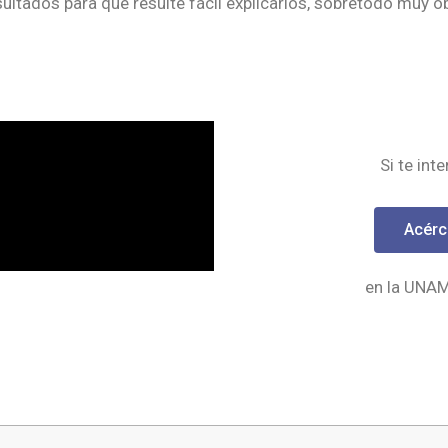
sultados para que resulte fácil explicarlos, sobretodo muy o
Si te int
Acérc
en la UNA