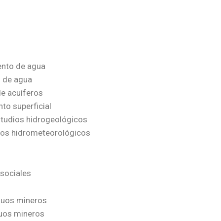
ento de agua
s de agua
de acuíferos
to superficial
studios hidrogeológicos
sgos hidrometeorológicos
 sociales
duos mineros
duos mineros